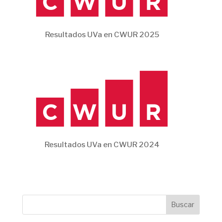
288
University of
Spain
5
Valencia
Resultados UVa en CWUR 2025
326
University of
Spain
6
Granada
343
University of
Spain
7
the Basque
Country
395
Pompeu
Spain
8
Fabra
University
405
University of
Spain
9
Resultados UVa en CWUR 2024
Seville
448
University of
Spain
10
Navarra
Mostrando desde 1 hasta 10 de 53 registros
❮
1
2
3
4
5
6
❯