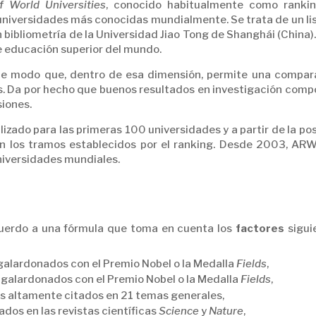
 World Universities
, conocido habitualmente como ranki
 universidades más conocidas mundialmente. Se trata de un li
 bibliometría de la Universidad Jiao Tong de Shanghái (China)
de educación superior del mundo.
 de modo que, dentro de esa dimensión, permite una compar
. Da por hecho que buenos resultados en investigación comp
siones.
izado para las primeras 100 universidades y a partir de la po
ún los tramos establecidos por el ranking. Desde 2003, AR
iversidades mundiales.
uerdo a una fórmula que toma en cuenta los
factores
sigui
galardonados con el Premio Nobel o la Medalla
Fields
,
 galardonados con el Premio Nobel o la Medalla
Fields
,
es altamente citados en 21 temas generales,
ados en las revistas científicas
Science
y
Nature
,