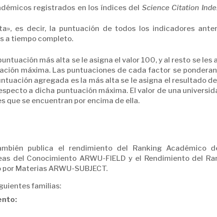
adémicos registrados en los índices del
Science Citation Inde
ta», es decir, la puntuación de todos los indicadores anter
s a tiempo completo.
puntuación más alta se le asigna el valor 100, y al resto se les 
tuación máxima. Las puntuaciones de cada factor se ponderan
 puntuación agregada es la más alta se le asigna el resultado d
l respecto a dicha puntuación máxima. El valor de una universi
es que se encuentran por encima de ella.
ambién publica el rendimiento del Ranking Académico d
eas del Conocimiento ARWU-FIELD y el Rendimiento del Ra
o por Materias ARWU-SUBJECT.
guientes familias:
ento: