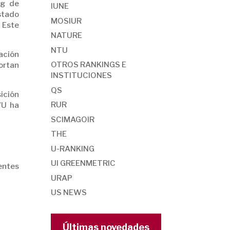
ng de
IUNE
stado
MOSIUR
. Este
NATURE
NTU
ación
OTROS RANKINGS E
ortan
INSTITUCIONES
QS
sición
RUR
WU ha
SCIMAGOIR
THE
U-RANKING
UI GREENMETRIC
entes
URAP
US NEWS
Últimas novedades