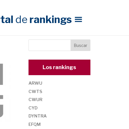
tal
de
rankings
Los rankings
ARWU
CWTS
CWUR
CYD
DYNTRA
EFQM