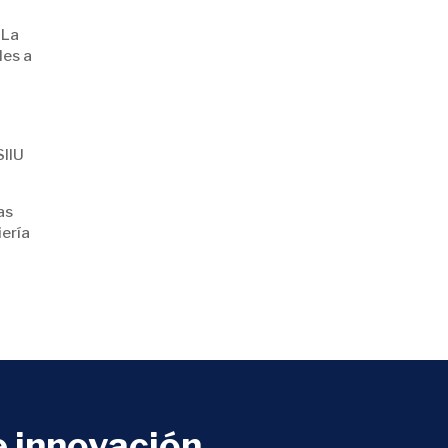
 La
les a
SIIU
as
iería
 innovación