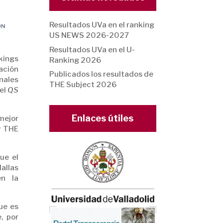
Resultados UVa en el ranking
US NEWS 2026-2027
Resultados UVa en el U-
nkings
Ranking 2026
ación
Publicados los resultados de
nales
THE Subject 2026
 el
QS
Enlaces útiles
mejor
y THE
ue el
allas
en la
ue es
, por