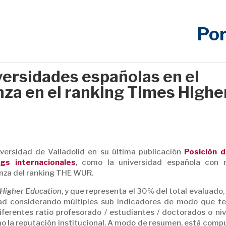
Por
iversidades españolas en el
nza en el ranking Times Highe
ersidad de Valladolid en su última publicación
Posición d
gs internacionales
, como la universidad española con 
anza del ranking THE WUR.
Higher Education
, y que representa el 30% del total evaluado
idad considerando múltiples sub indicadores de modo que t
iferentes ratio profesorado / estudiantes / doctorados o niv
mo la reputación institucional. A modo de resumen, está comp