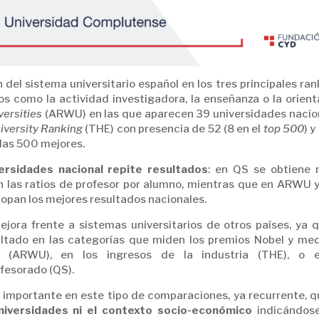
ón del sistema universitario español en los tres principales ra
s como la actividad investigadora, la enseñanza o la orient
ersities
(ARWU) en las que aparecen 39 universidades nacio
iversity Ranking
(THE) con presencia de 52 (8 en el
top 500
) y
 las 500 mejores.
ersidades nacional repite resultados
: en QS se obtiene 
 las ratios de profesor por alumno, mientras que en ARWU 
copan los mejores resultados nacionales.
jora frente a sistemas universitarios de otros países, ya q
ltado en las categorías que miden los premios Nobel y med
o (ARWU), en los ingresos de la industria (THE), o 
ofesorado (QS).
r importante en este tipo de comparaciones, ya recurrente, q
niversidades ni el contexto socio-económico
indicándose