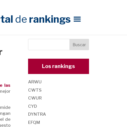
tal
de
rankings
r
Los rankings
ARWU
e las
CWTS
mejor
CWUR
CYD
, mide
engan
DYNTRA
el de
EFQM
uesto