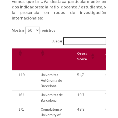
vemos que la UVa destaca particularmente en
dos indicadores: la ratio docente / estudiante, y
la presencia en redes de investigación
internacionales:
Mostrar
registros
Buscar:
Overall
Academ
Score
Reputa
Overall
Academ
149
Universitat
51,7
63,2
Score
Reputa
Autònoma de
Barcelona
164
Universitat de
49,7
73,2
Barcelona
171
Complutense
48,8
68,2
University of