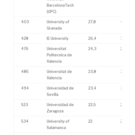
BarcelonaTech
(UPC)
403
University of
27,8
44
Granada
428
IE University
26,4
7
476
Universitat
24,3
26,2
Politecnica de
Valencia
485
Universitat de
23,8
33,9
Valencia
494
Universidad de
23,4
38,8
Sevilla
523
Universidad de
22,5
22,9
Zaragoza
534
University of
22
26,8
Salamanca