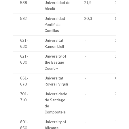
538
Universidad de
21,9
10
Alcalá
582
Universidad
20,3
8,1
Pontificia
Comillas
621-
Universitat
-
10,4
630
Ramon Llull
621-
University of
-
19,4
630
the Basque
Country
661-
Universitat
-
6,7
670
Rovira i Virgili
701-
Universidade
-
23,5
710
de Santiago
de
Compostela
801-
University of
-
13,4
850
Alicante