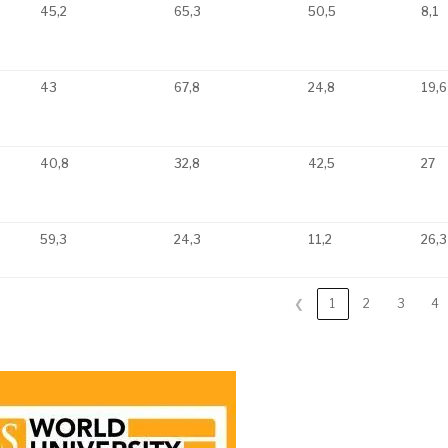
45,2
65,3
50,5
8,1
43
67,8
24,8
19,6
40,8
32,8
42,5
27
59,3
24,3
11,2
26,3
❮
1
2
3
4