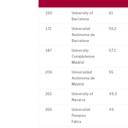
Rank
Institution
Overall
160
University of
61
Barcelona
172
Universitat
59,2
Autónoma de
Barcelona
187
University
57,1
Complutense
Madrid
206
Universidad
55
Autónoma de
Madrid
262
University of
49,3
Navarra
265
Universitat
49
Pompeu
Fabra