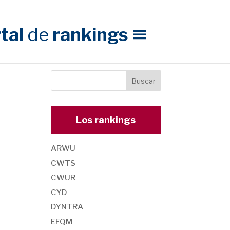
tal
de
rankings
Los rankings
ARWU
CWTS
CWUR
CYD
DYNTRA
EFQM