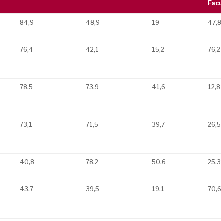
Fac
Academic
Employer
Faculty
Cit
84,9
48,9
19
47,
Reputation
Reputation
Student
per
Fac
76,4
42,1
15,2
76,2
78,5
73,9
41,6
12,8
73,1
71,5
39,7
26,5
40,8
78,2
50,6
25,3
43,7
39,5
19,1
70,