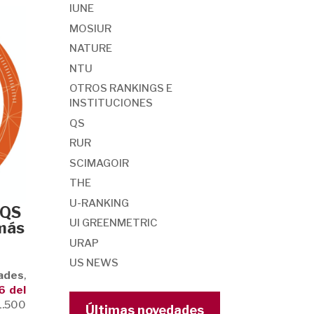
IUNE
MOSIUR
NATURE
NTU
OTROS RANKINGS E
INSTITUCIONES
QS
RUR
SCIMAGOIR
THE
U-RANKING
 QS
UI GREENMETRIC
 más
URAP
US NEWS
dades
,
6 del
1.500
Últimas novedades