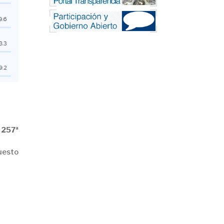
 257ª
uesto