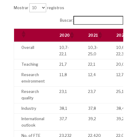
Mostrar
registros
Buscar:
2020
2021
2022
2020
2021
2022
Overall
10,7-
10,3-
10,6-
22,1
25,0
22,3
Teaching
21,7
22,1
20,0
Research
11,8
12,4
12,7
environment
Research
23,1
23,7
25,1
quality
Industry
38,1
37,8
38,4
International
37,7
39,2
39,2
outlook
No. of FTE
23.232
22.420
22.023