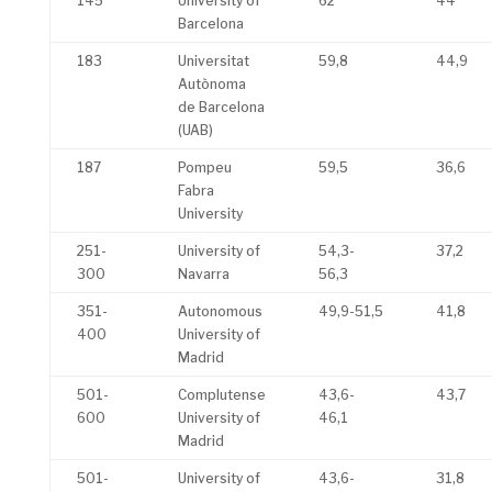
145
University of
62
44
Barcelona
183
Universitat
59,8
44,9
Autònoma
de Barcelona
(UAB)
187
Pompeu
59,5
36,6
Fabra
University
251-
University of
54,3-
37,2
300
Navarra
56,3
351-
Autonomous
49,9-51,5
41,8
400
University of
Madrid
501-
Complutense
43,6-
43,7
600
University of
46,1
Madrid
501-
University of
43,6-
31,8