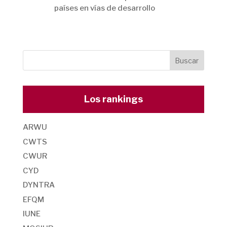
países en vías de desarrollo
Los rankings
ARWU
CWTS
CWUR
CYD
DYNTRA
EFQM
IUNE