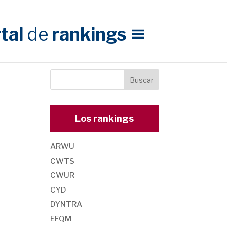
tal
de
rankings
Los rankings
ARWU
CWTS
CWUR
CYD
DYNTRA
EFQM