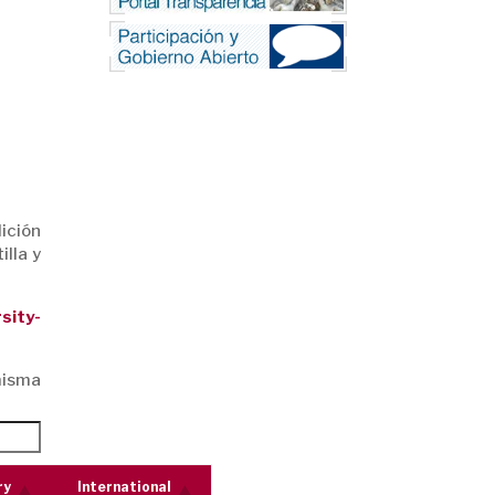
ición
illa y
sity-
misma
ry
International