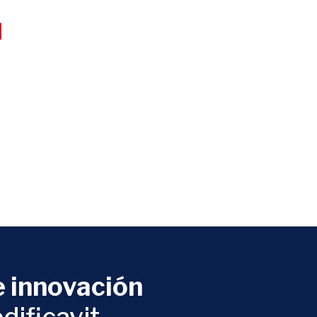
d
 innovación