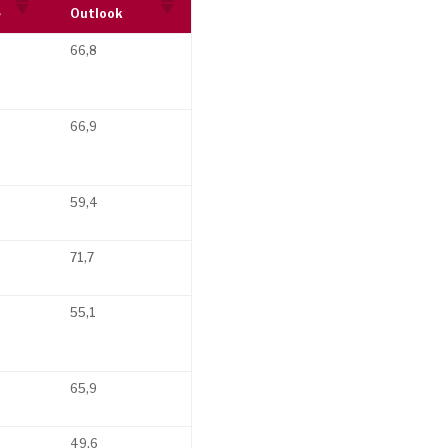
e
Outlook
66,8
66,9
59,4
71,7
55,1
65,9
49,6