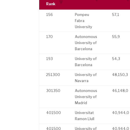
Rank
156
Pompeu
57,1
Fabra
University
170
Autonomous
55,9
University of
Barcelona
193
University of
54,3
Barcelona
251300
University of
48,150,3
Navarra
301350
Autonomous
46,148,0
University of
Madrid
401500
Universitat
40,944,0
Ramon Llull
401500
University of
40,944,0