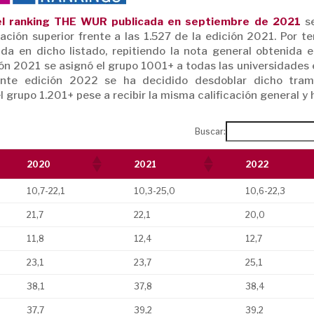
del ranking THE WUR publicada en septiembre de 2021
se
ción superior frente a las 1.527 de la edición 2021. Por te
ida en dicho listado, repitiendo la nota general obtenida e
ión 2021 se asignó el grupo 1001+ a todas las universidades 
sente edición 2022 se ha decidido desdoblar dicho tra
l grupo 1.201+ pese a recibir la misma calificación general y
Buscar:
2020
2021
2022
10,7-22,1
10,3-25,0
10,6-22,3
21,7
22,1
20,0
11,8
12,4
12,7
23,1
23,7
25,1
38,1
37,8
38,4
37,7
39,2
39,2