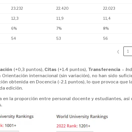
23.232
22.420
22.023
12,3
11,9
11,4
6%
7%
8%
54
53
56
❮
1
gación
(+0,3 puntos),
Citas
(+1.4 puntos),
Transferencia
–
Ind
 Orientación internacional (sin variación), no han sido sufic
ión obtenida en Docencia (-2.1 puntos), lo que provoca que l
ada edición.
a en la proporción entre personal docente y estudiantes, así
s.