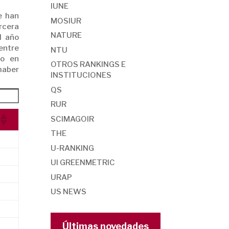
IUNE
 han
MOSIUR
rcera
NATURE
l año
entre
NTU
mo en
OTROS RANKINGS E
 haber
INSTITUCIONES
QS
RUR
SCIMAGOIR
THE
U-RANKING
UI GREENMETRIC
URAP
US NEWS
Últimas novedades