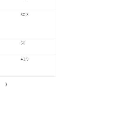
60,3
50
43,9
❯