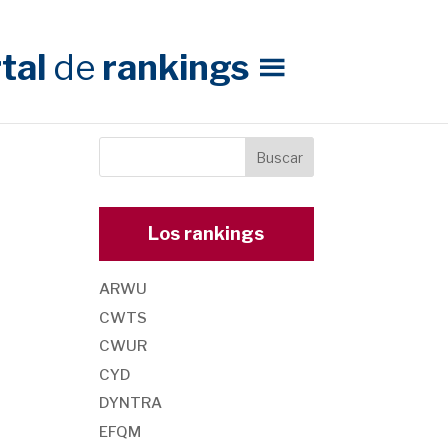
tal
de
rankings
Los rankings
ARWU
CWTS
CWUR
CYD
DYNTRA
EFQM