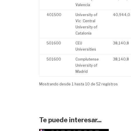
Valencia
401500
University of
40,944,0
Vic  Central
University of
Catalonia
501600
CEU
38,140,8
Universities
501600
Complutense
38,140,8
University of
Madrid
Mostrando desde 1 hasta 10 de 52 registros
Te puede interesar...