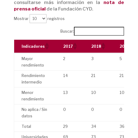
consultarse más información en la
nota de
prensa oficial
de la Fundación CYD.
Mostrar
registros
Buscar:
Indicadores
2017
2018
2019
Indicadores
2017
2018
2019
Mayor
2
3
5
rendimiento
Rendimiento
14
21
21
intermedio
Menor
13
10
10
rendimiento
No aplica / Sin
0
0
0
datos
Total
29
34
36
Universidades
69
73
73