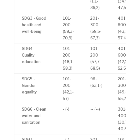
(1,1-
(34,9-
36,2)
47,5)
SDG3 - Good
101-
201-
401-
health and
200
300
600
well-being
(58,3-
(58,5-
(43,1-
70,9)
67,3)
57,4)
SDG4 -
101-
101-
401-
Quality
200
200
600
education
(48,1-
(57,7-
(42,1-
58,3)
68,5)
52,5)
SDG5 -
101-
96-
201-
Gender
200
(63,1-)
300
equality
(42,1-
(49,4-
57)
55,2)
SDG6 - Clean
- (-)
-- (--)
301-
water and
400
sanitation
(30,7-
40,8)
SDG7 -
- (-)
201-
101-