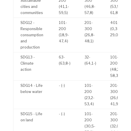
Sustainable
200
300
300
cities and
(41,1-
(46,8-
(53,9-
communities
59,5)
57,8)
61,8)
SDG12 -
101-
201-
401+
Responsible
200
300
(0,3-
consumption
(18,9-
(26,8-
29,0)
and
47,4)
48,1)
production
SDG13 -
63-
32-
101-
Climate
(63,8-)
(64,1-)
200
action
(48,2-
58,3)
SDG14 - Life
- (-)
101-
201-
below water
200
300
(23,2-
(26,6-
53,4)
41,9)
SDG15 - Life
- (-)
101-
201-
on land
200
300
(30,5-
(32,0-