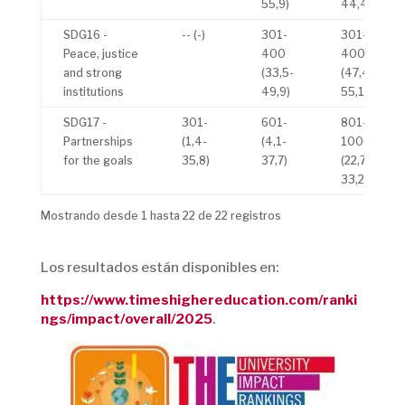
55,9)
44,4)
SDG16 -
-- (-)
301-
301-
Peace, justice
400
400
and strong
(33,5-
(47,4-
institutions
49,9)
55,1)
SDG17 -
301-
601-
801-
Partnerships
(1,4-
(4,1-
1000
for the goals
35,8)
37,7)
(22,7-
33,2)
Mostrando desde 1 hasta 22 de 22 registros
Los resultados están disponibles en:
https://www.timeshighereducation.com/ranki
ngs/impact/overall/2025
.