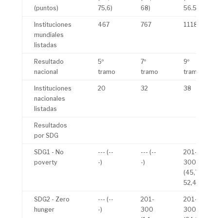
(puntos)
75,6)
68)
56.5)
Instituciones
467
767
1118
mundiales
listadas
Resultado
5º
7º
9º
nacional
tramo
tramo
tramo
Instituciones
20
32
38
nacionales
listadas
Resultados
por SDG
SDG1 - No
--- (--
--- (--
201-
poverty
-)
-)
300
(45,7-
52,4)
SDG2 - Zero
--- (--
201-
201-
hunger
-)
300
300