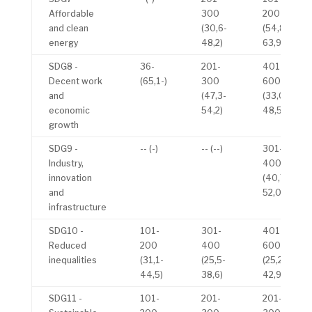
Affordable
300
200
and clean
(30,6-
(54,8-
energy
48,2)
63,9)
SDG8 -
36-
201-
401-
Decent work
(65,1-)
300
600
and
(47,3-
(33,0-
economic
54,2)
48,5)
growth
SDG9 -
-- (-)
-- (--)
301-
Industry,
400
innovation
(40,7-
and
52,0)
infrastructure
SDG10 -
101-
301-
401-
Reduced
200
400
600
inequalities
(31,1-
(25,5-
(25,2-
44,5)
38,6)
42,9)
SDG11 -
101-
201-
201-