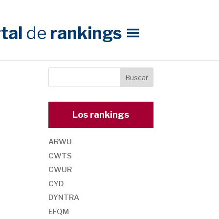
tal
de
rankings
Los rankings
ARWU
CWTS
CWUR
CYD
DYNTRA
EFQM