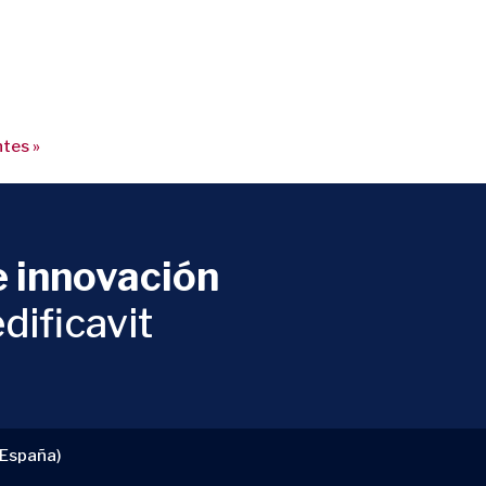
tes »
 innovación
dificavit
(España)