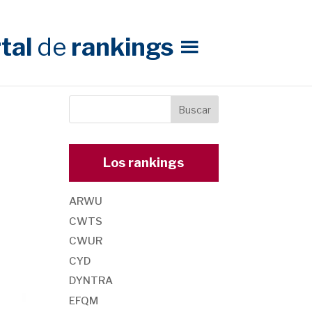
tal
de
rankings
Los rankings
ARWU
CWTS
CWUR
CYD
DYNTRA
EFQM