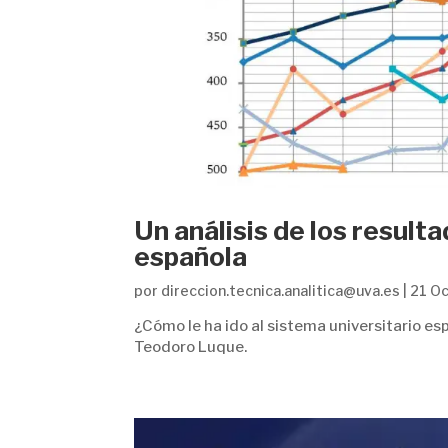
Un análisis de los result
española
por
direccion.tecnica.analitica@uva.es
|
21 O
¿Cómo le ha ido al sistema universitario e
Teodoro Luque.