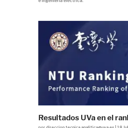
e Ingeniería eléctrica.
Resultados UVa en el ra
por
direccion.tecnica.analitica@uva.es
|
18 Ju