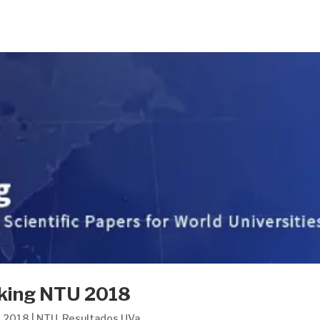
nking NTU 2018
l 2018
|
NTU
,
Resultados UVa